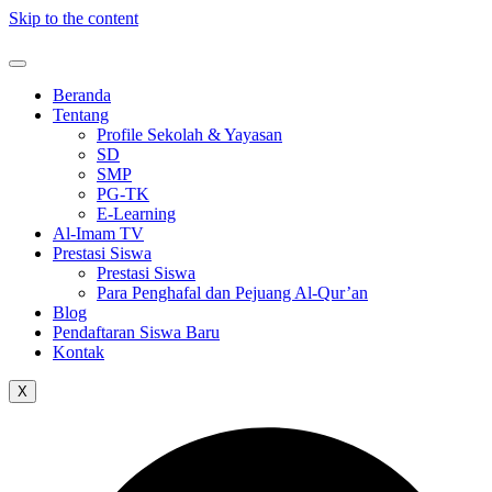
Skip to the content
Beranda
Tentang
Profile Sekolah & Yayasan
SD
SMP
PG-TK
E-Learning
Al-Imam TV
Prestasi Siswa
Prestasi Siswa
Para Penghafal dan Pejuang Al-Qur’an
Blog
Pendaftaran Siswa Baru
Kontak
X