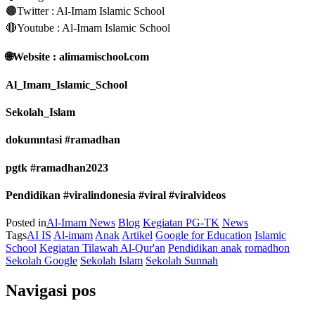
🟤Twitter : Al-Imam Islamic School
🔴Youtube : Al-Imam Islamic School
🌐Website : alimamischool.com
Al_Imam_Islamic_School
Sekolah_Islam
dokumntasi #ramadhan
pgtk #ramadhan2023
Pendidikan #viralindonesia #viral #viralvideos
Posted in
Al-Imam News
Blog
Kegiatan PG-TK
News
Tags
AI IS
Al-imam
Anak
Artikel
Google for Education
Islamic
School
Kegiatan Tilawah Al-Qur'an
Pendidikan anak
romadhon
Sekolah Google
Sekolah Islam
Sekolah Sunnah
Navigasi pos