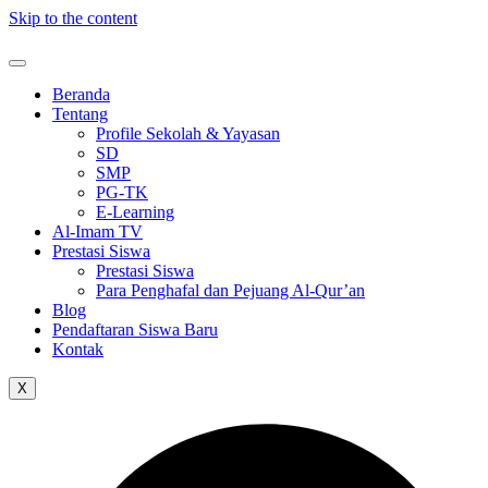
Skip to the content
Beranda
Tentang
Profile Sekolah & Yayasan
SD
SMP
PG-TK
E-Learning
Al-Imam TV
Prestasi Siswa
Prestasi Siswa
Para Penghafal dan Pejuang Al-Qur’an
Blog
Pendaftaran Siswa Baru
Kontak
X