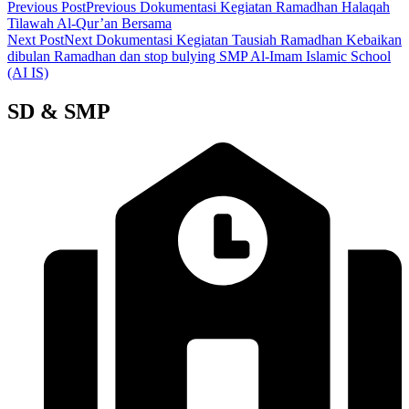
Previous Post
Previous
Dokumentasi Kegiatan Ramadhan Halaqah
Tilawah Al-Qur’an Bersama
Next Post
Next
Dokumentasi Kegiatan Tausiah Ramadhan Kebaikan
dibulan Ramadhan dan stop bulying SMP Al-Imam Islamic School
(AI IS)
SD & SMP