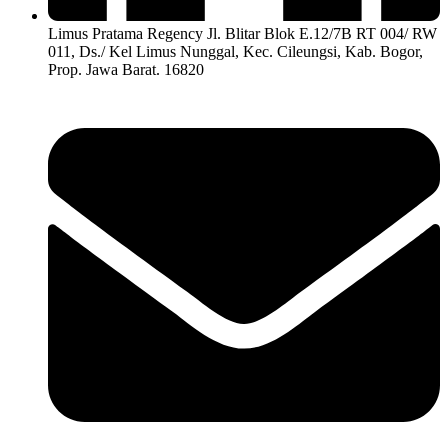
Limus Pratama Regency Jl. Blitar Blok E.12/7B RT 004/ RW
011, Ds./ Kel Limus Nunggal, Kec. Cileungsi, Kab. Bogor,
Prop. Jawa Barat. 16820