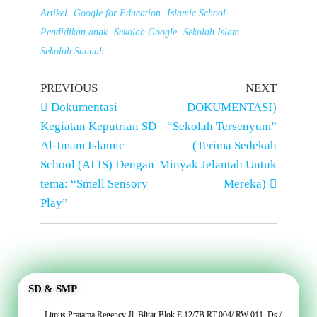
Artikel
Google for Education
Islamic School
Pendidikan anak
Sekolah Google
Sekolah Islam
Sekolah Sunnah
PREVIOUS
NEXT
Dokumentasi
DOKUMENTASI)
Kegiatan Keputrian SD
“Sekolah Tersenyum”
Al-Imam Islamic
(Terima Sedekah
School (AI IS) Dengan
Minyak Jelantah Untuk
tema: “Smell Sensory
Mereka)
Play”
SD & SMP
Limus Pratama Regency Jl. Blitar Blok E.12/7B RT 004/ RW 011, Ds./