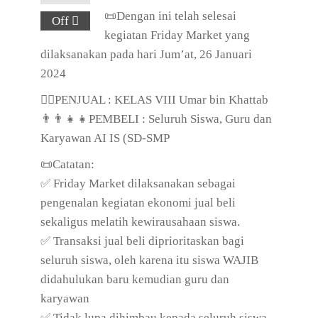
📜Dengan ini telah selesai
Off
kegiatan Friday Market yang
dilaksanakan pada hari Jum’at, 26 Januari
2024
👳‍♀PENJUAL : KELAS VIII Umar bin Khattab
👨‍👨‍👧‍👧PEMBELI : Seluruh Siswa, Guru dan
Karyawan AI IS (SD-SMP
📜Catatan:
✅ Friday Market dilaksanakan sebagai
pengenalan kegiatan ekonomi jual beli
sekaligus melatih kewirausahaan siswa.
✅ Transaksi jual beli diprioritaskan bagi
seluruh siswa, oleh karena itu siswa WAJIB
didahulukan baru kemudian guru dan
karyawan
✅ Tidak lupa dihimbau kepada seluruh siswa