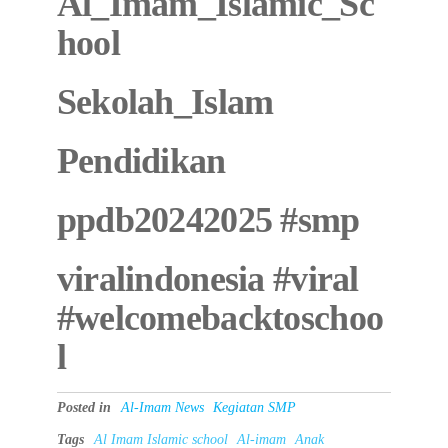
Al_Imam_Islamic_Sc
hool
Sekolah_Islam
Pendidikan
ppdb20242025 #smp
viralindonesia #viral
#welcomebacktoschoo
l
Posted in
Al-Imam News
Kegiatan SMP
Tags
Al Imam Islamic school
Al-imam
Anak