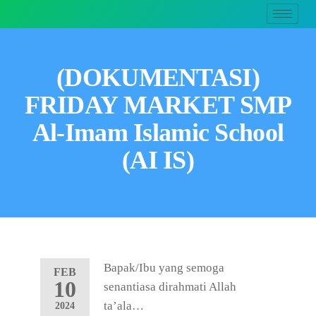
(DOKUMENTASI)
FRIDAY MARKET SMP
Al-Imam Islamic School
(AI IS)
Bapak/Ibu yang semoga
FEB
10
senantiasa dirahmati Allah
ta’ala…
2024