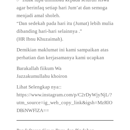
agar berinfaq setiap hari Jum’at dan semoga
menjadi amal sholeh.
“Dan sedekah pada hari itu (Jumat) lebih mulia
dibanding hari-hari selainnya .”
(HR Ibnu Khuzaimah).
Demikian maklumat ini kami sampaikan atas
perhatian dan kerjasamanya kami ucapkan
Barakallah fiikum Wa
Jazzakumullahu khoiron
Lihat Selengkap nya::
https://www.instagram.com/p/C2rDyWjyNjL/?
utm_source=ig_web_copy_link&igsh=MzRlO
DBiNWFlZA==