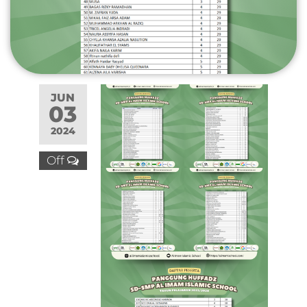
JUN
03
2024
Off