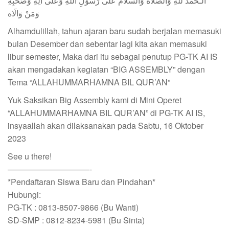
الـحَمْدُ للهِ وَالصَّلَاةُ وَالسَّلَامُ عَلَى رَسُوْلِ اللهِ وَعَلَى آلِهِ وَصَحْبِهِ
وَمَنْ وَالَاه
Alhamdulillah, tahun ajaran baru sudah berjalan memasuki
bulan Desember dan sebentar lagi kita akan memasuki
libur semester, Maka dari itu sebagai penutup PG-TK AI IS
akan mengadakan kegiatan “BIG ASSEMBLY” dengan
Tema “ALLAHUMMARHAMNA BIL QUR’AN”
Yuk Saksikan Big Assembly kami di Mini Operet
“ALLAHUMMARHAMNA BIL QUR’AN” di PG-TK AI IS,
insyaallah akan dilaksanakan pada Sabtu, 16 Oktober
2023
See u there!
——————————-
*Pendaftaran Siswa Baru dan Pindahan*
Hubungi:
PG-TK : 0813-8507-9866 (Bu Wanti)
SD-SMP : 0812-8234-5981 (Bu Sinta)