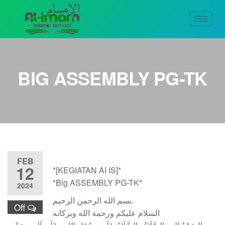
BIG ASSEMBLY PG-TK
FEB
12
*[KEGIATAN AI IS]*
*Big ASSEMBLY PG-TK*
2024
بسم الله الرحمن الرحيم.
Off
السلام عليكم ورحمة الله وبركاته