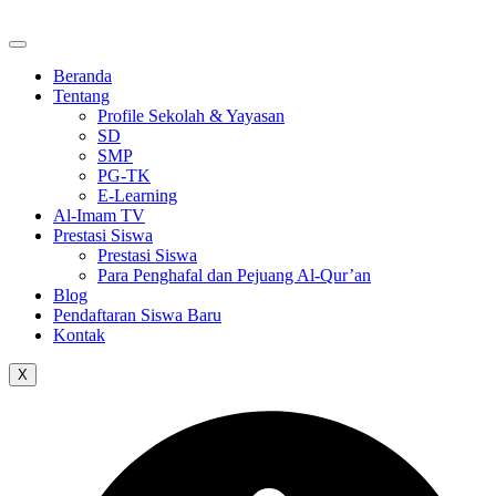
Skip
to
the
Beranda
content
Tentang
Profile Sekolah & Yayasan
SD
SMP
PG-TK
E-Learning
Al-Imam TV
Prestasi Siswa
Prestasi Siswa
Para Penghafal dan Pejuang Al-Qur’an
Blog
Pendaftaran Siswa Baru
Kontak
X