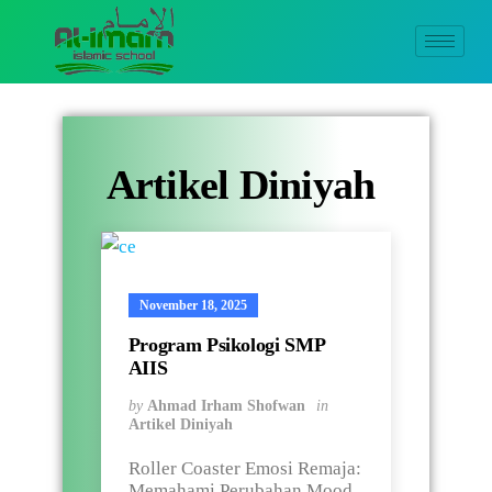
A
r
t
i
k
e
l
D
i
n
i
y
a
h
November 18, 2025
Program Psikologi SMP
AIIS
by
Ahmad Irham Shofwan
in
Artikel Diniyah
Roller Coaster Emosi Remaja:
Memahami Perubahan Mood