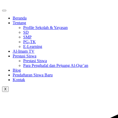
Skip
to
the
Beranda
content
Tentang
Profile Sekolah & Yayasan
SD
SMP
PG-TK
E-Learning
Al-Imam TV
Prestasi Siswa
Prestasi Siswa
Para Penghafal dan Pejuang Al-Qur’an
Blog
Pendaftaran Siswa Baru
Kontak
X