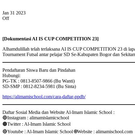
Jan
31
2023
Off
[Dokumentasi AI IS CUP COMPETITION 23]
Alhamdulillah telah terlaksana AI IS CUP COMPETITION 23 di lapa
Tournament Futsal antar pelajar SD Se-Kabupaten Bogor dan Sekitar
Pendaftaran Siswa Baru dan Pindahan
Hubungi:
PG-TK : 0813-8507-9866 (Bu Wanti)
SD-SMP : 0812-8234-5981 (Bu Sinta)
https://alimamischool.com/cara-daftar-ppdb/
Daftar Sosial Media dan Website Al-Imam Islamic School :
🔵Instagram : alimamislamicschool
🟤Twitter : Al-Imam Islamic School
🔴Youtube : Al-Imam Islamic School 🌐Website : alimamischool.com