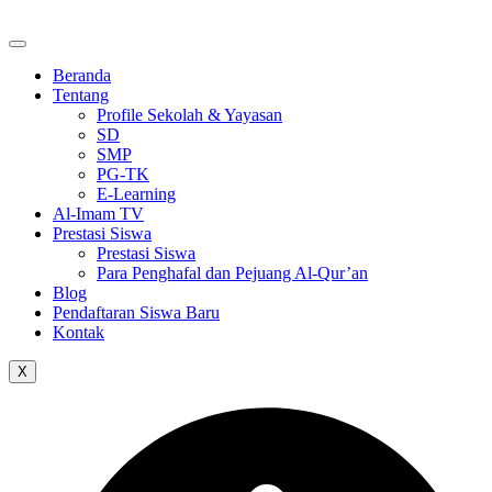
Skip
to
the
Beranda
content
Tentang
Profile Sekolah & Yayasan
SD
SMP
PG-TK
E-Learning
Al-Imam TV
Prestasi Siswa
Prestasi Siswa
Para Penghafal dan Pejuang Al-Qur’an
Blog
Pendaftaran Siswa Baru
Kontak
X