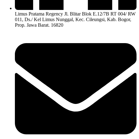
Limus Pratama Regency Jl. Blitar Blok E.12/7B RT 004/ RW
011, Ds./ Kel Limus Nunggal, Kec. Cileungsi, Kab. Bogor,
Prop. Jawa Barat. 16820