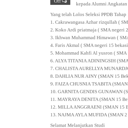
Off
kepada Alumni Angkatan 
Yang telah Lolos Seleksi PPDB Tahap
1. Cakrawangasa Azhar rizqullah ( SM
2. Koko Ardi priatmaja ( SMA negeri 2
3. Ikhwan Muhammad Himawan ( SMA 
4. Faris Akmal ( SMA negeri 15 bekasi
5. Mohammad Kahfi Al yusron ( SMA n
6. ALYA TITANIA ADININGSIH (SMAN
7. CHALISTA AURELLYA MUNARDJO (
8. DAHLIA NUR AINY (SMAN 15 Bek
9. FAIZA CHUSNIA TSABITA (SMAN 2
10. GARNITA GENDIS GUNAWAN (SM
11. MAYRAYA DENITA (SMAN 15 Bek
12. MILLA ANGGRAENI (SMAN 15 B
13. NAJMA AYLA MUFIDA (SMAN 2 Gu
Selamat Melanjutkan Studi