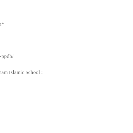
n*
r-ppdb/
mam Islamic School :