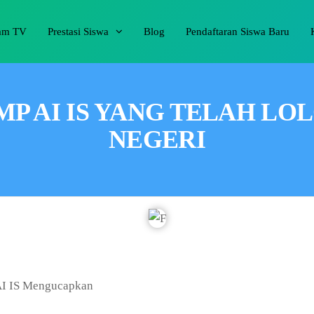
am TV
Prestasi Siswa
Blog
Pendaftaran Siswa Baru
P AI IS YANG TELAH LO
NEGERI
AI IS Mengucapkan