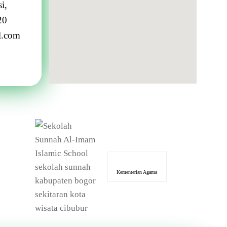
i,
20
l.com
Kementerian Agama