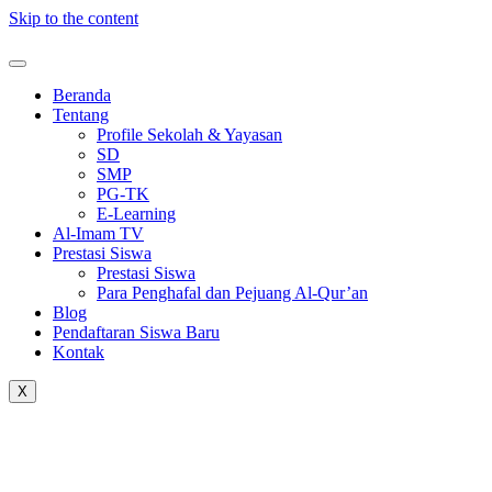
Skip to the content
Beranda
Tentang
Profile Sekolah & Yayasan
SD
SMP
PG-TK
E-Learning
Al-Imam TV
Prestasi Siswa
Prestasi Siswa
Para Penghafal dan Pejuang Al-Qur’an
Blog
Pendaftaran Siswa Baru
Kontak
X