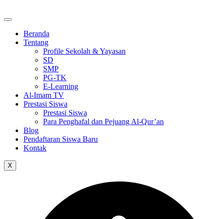
Skip
to
the
Beranda
content
Tentang
Profile Sekolah & Yayasan
SD
SMP
PG-TK
E-Learning
Al-Imam TV
Prestasi Siswa
Prestasi Siswa
Para Penghafal dan Pejuang Al-Qur’an
Blog
Pendaftaran Siswa Baru
Kontak
X