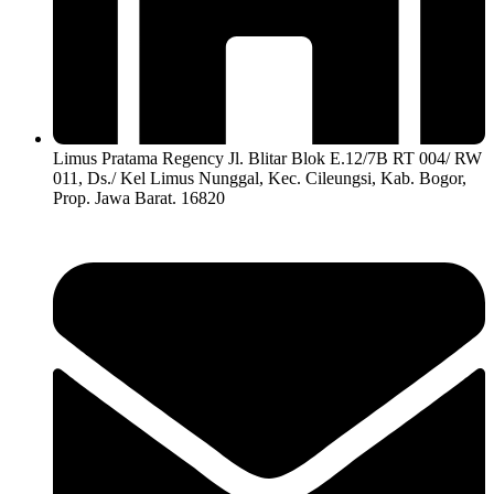
Limus Pratama Regency Jl. Blitar Blok E.12/7B RT 004/ RW
011, Ds./ Kel Limus Nunggal, Kec. Cileungsi, Kab. Bogor,
Prop. Jawa Barat. 16820