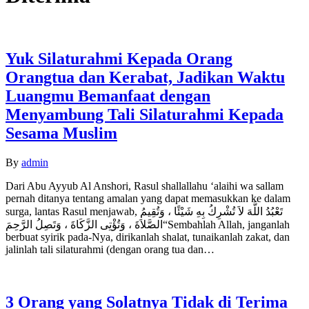
Yuk Silaturahmi Kepada Orang
Orangtua dan Kerabat, Jadikan Waktu
Luangmu Bemanfaat dengan
Menyambung Tali Silaturahmi Kepada
Sesama Muslim
By
admin
Dari Abu Ayyub Al Anshori, Rasul shallallahu ‘alaihi wa sallam
pernah ditanya tentang amalan yang dapat memasukkan ke dalam
surga, lantas Rasul menjawab, تَعْبُدُ اللَّهَ لاَ تُشْرِكُ بِهِ شَيْئًا ، وَتُقِيمُ
الصَّلاَةَ ، وَتُؤْتِى الزَّكَاةَ ، وَتَصِلُ الرَّحِمَ“Sembahlah Allah, janganlah
berbuat syirik pada-Nya, dirikanlah shalat, tunaikanlah zakat, dan
jalinlah tali silaturahmi (dengan orang tua dan…
3 Orang yang Solatnya Tidak di Terima