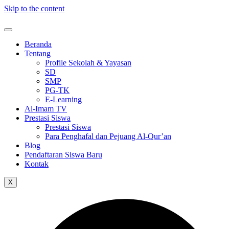
Skip to the content
Beranda
Tentang
Profile Sekolah & Yayasan
SD
SMP
PG-TK
E-Learning
Al-Imam TV
Prestasi Siswa
Prestasi Siswa
Para Penghafal dan Pejuang Al-Qur’an
Blog
Pendaftaran Siswa Baru
Kontak
X