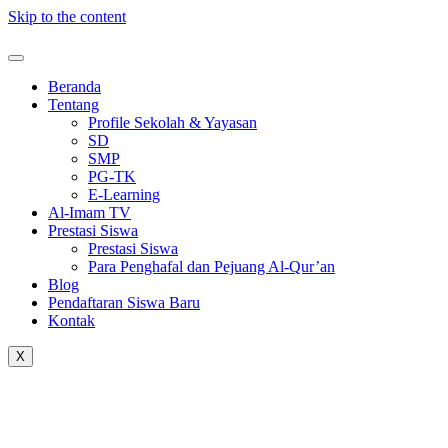
Skip to the content
Beranda
Tentang
Profile Sekolah & Yayasan
SD
SMP
PG-TK
E-Learning
Al-Imam TV
Prestasi Siswa
Prestasi Siswa
Para Penghafal dan Pejuang Al-Qur’an
Blog
Pendaftaran Siswa Baru
Kontak
X