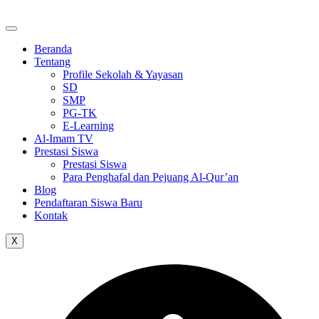
Skip
to
the
Beranda
content
Tentang
Profile Sekolah & Yayasan
SD
SMP
PG-TK
E-Learning
Al-Imam TV
Prestasi Siswa
Prestasi Siswa
Para Penghafal dan Pejuang Al-Qur’an
Blog
Pendaftaran Siswa Baru
Kontak
X