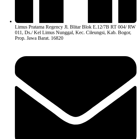
Limus Pratama Regency Jl. Blitar Blok E.12/7B RT 004/ RW
011, Ds./ Kel Limus Nunggal, Kec. Cileungsi, Kab. Bogor,
Prop. Jawa Barat. 16820