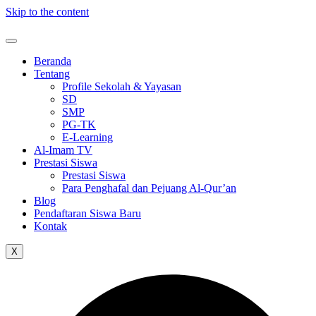
Skip to the content
Beranda
Tentang
Profile Sekolah & Yayasan
SD
SMP
PG-TK
E-Learning
Al-Imam TV
Prestasi Siswa
Prestasi Siswa
Para Penghafal dan Pejuang Al-Qur’an
Blog
Pendaftaran Siswa Baru
Kontak
X