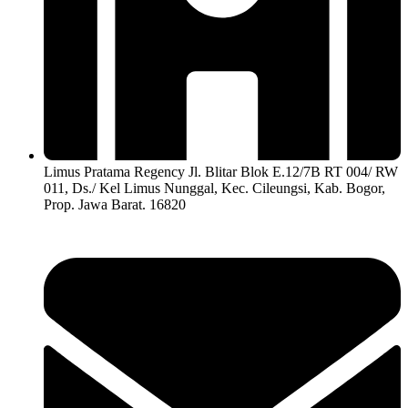
Limus Pratama Regency Jl. Blitar Blok E.12/7B RT 004/ RW
011, Ds./ Kel Limus Nunggal, Kec. Cileungsi, Kab. Bogor,
Prop. Jawa Barat. 16820