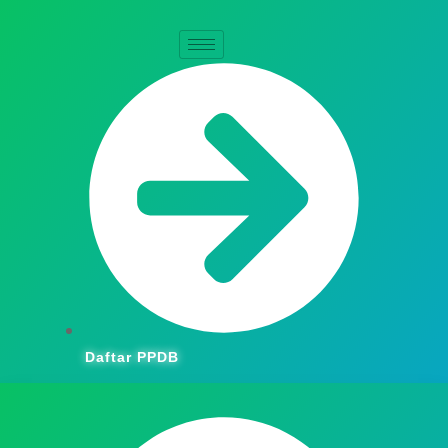
Skip
to
the
content
Daftar PPDB