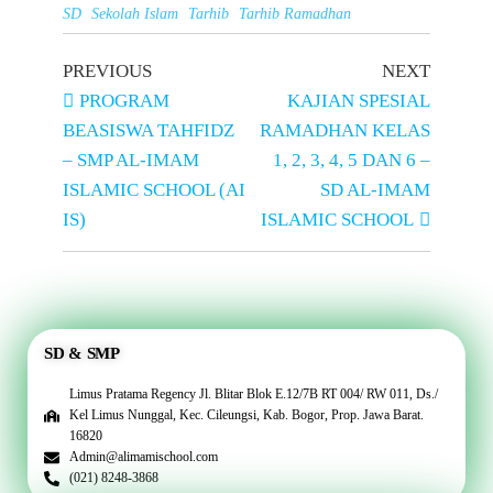
SD
Sekolah Islam
Tarhib
Tarhib Ramadhan
PREVIOUS
NEXT
PROGRAM
KAJIAN SPESIAL
BEASISWA TAHFIDZ
RAMADHAN KELAS
– SMP AL-IMAM
1, 2, 3, 4, 5 DAN 6 –
ISLAMIC SCHOOL (AI
SD AL-IMAM
IS)
ISLAMIC SCHOOL
SD & SMP
Limus Pratama Regency Jl. Blitar Blok E.12/7B RT 004/ RW 011, Ds./
Kel Limus Nunggal, Kec. Cileungsi, Kab. Bogor, Prop. Jawa Barat.
16820
Admin@alimamischool.com
(021) 8248-3868