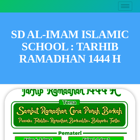
SD AL-IMAM ISLAMIC
SCHOOL : TARHIB
RAMADHAN 1444 H