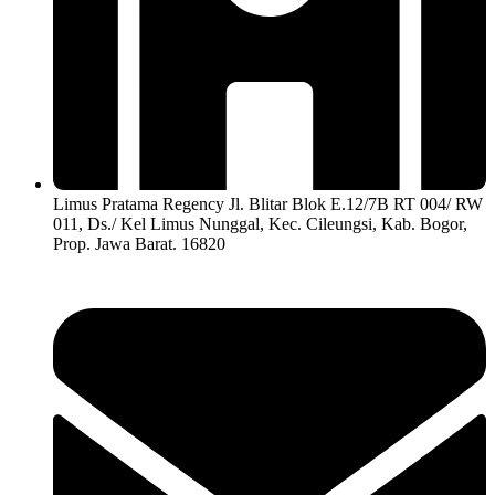
Limus Pratama Regency Jl. Blitar Blok E.12/7B RT 004/ RW
011, Ds./ Kel Limus Nunggal, Kec. Cileungsi, Kab. Bogor,
Prop. Jawa Barat. 16820