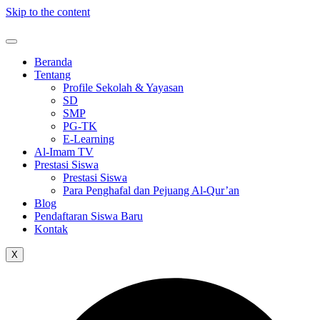
Skip to the content
Beranda
Tentang
Profile Sekolah & Yayasan
SD
SMP
PG-TK
E-Learning
Al-Imam TV
Prestasi Siswa
Prestasi Siswa
Para Penghafal dan Pejuang Al-Qur’an
Blog
Pendaftaran Siswa Baru
Kontak
X