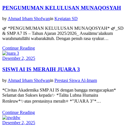
PENGUMUMAN KELULUSAN MUNAQOSYAH
by
Ahmad Irham Shofwan
in
Kegiatan SD
🌿 *PENGUMUMAN KELULUSAN MUNAQOSYAH* 🌿_SD
& SMP A7 IS – Tahun Ajaran 2025/2026_ Assalāmu‘alaikum
warahmatullāhi wabarakātuh. Dengan penuh rasa syukur…
Continue Reading
Desember 2, 2025
SISWI AI IS MERAIH JUARA 3
by
Ahmad Irham Shofwan
in
Prestasi Siswa Al-Imam
*Civitas Akademika SMP AI IS dengan bangga mengucapkan*
Selamat dan Sukses kepada✨ *Talita Lubna Humaira
Renleuw*✨atas prestasinya meraih⭐ *”JUARA 3″*…
Continue Reading
Desember 2, 2025