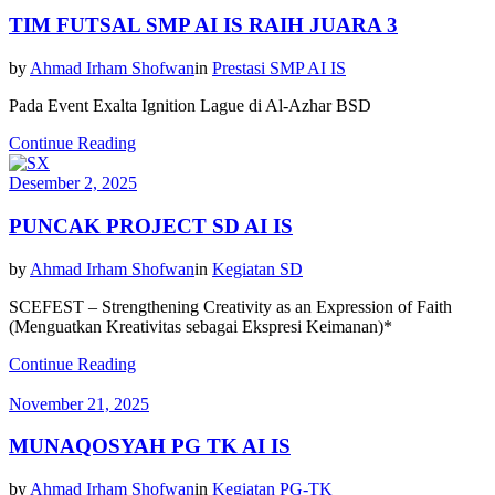
TIM FUTSAL SMP AI IS RAIH JUARA 3
by
Ahmad Irham Shofwan
in
Prestasi SMP AI IS
Pada Event Exalta Ignition Lague di Al-Azhar BSD
Continue Reading
Desember 2, 2025
PUNCAK PROJECT SD AI IS
by
Ahmad Irham Shofwan
in
Kegiatan SD
SCEFEST – Strengthening Creativity as an Expression of Faith
(Menguatkan Kreativitas sebagai Ekspresi Keimanan)*
Continue Reading
November 21, 2025
MUNAQOSYAH PG TK AI IS
by
Ahmad Irham Shofwan
in
Kegiatan PG-TK