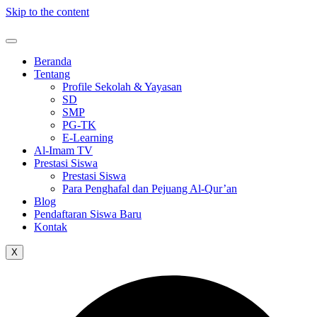
Skip to the content
Beranda
Tentang
Profile Sekolah & Yayasan
SD
SMP
PG-TK
E-Learning
Al-Imam TV
Prestasi Siswa
Prestasi Siswa
Para Penghafal dan Pejuang Al-Qur’an
Blog
Pendaftaran Siswa Baru
Kontak
X