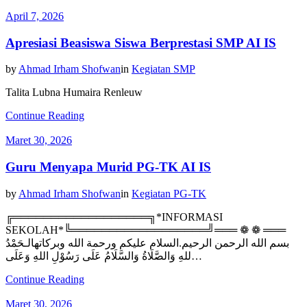
April 7, 2026
Apresiasi Beasiswa Siswa Berprestasi SMP AI IS
by
Ahmad Irham Shofwan
in
Kegiatan SMP
Talita Lubna Humaira Renleuw
Continue Reading
Maret 30, 2026
Guru Menyapa Murid PG-TK AI IS
by
Ahmad Irham Shofwan
in
Kegiatan PG-TK
╔══════════════════╗*INFORMASI
SEKOLAH*╚══════════════════╝═══ ❁ ❁ ═══
بسم الله الرحمن الرحيم.السلام عليكم ورحمة الله وبركاتهالـحَمْدُ
للهِ وَالصَّلَاةُ وَالسَّلَامُ عَلَى رَسُوْلِ اللهِ وَعَلَى…
Continue Reading
Maret 30, 2026