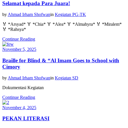
Selamat kepada Para Juara!
by
Ahmad Irham Shofwan
in
Kegiatan PG-TK
🏅 *Arsyad* 🏅 *Chia* 🏅 *Alea* 🏅 *Almahyra* 🏅 *Miralem*
🏅 *Rahsya*
Continue Reading
November 5, 2025
Braille for Blind & “Al Imam Goes to School with
Cimory
by
Ahmad Irham Shofwan
in
Kegiatan SD
Dokumentasi Kegiatan
Continue Reading
November 4, 2025
PEKAN LITERASI