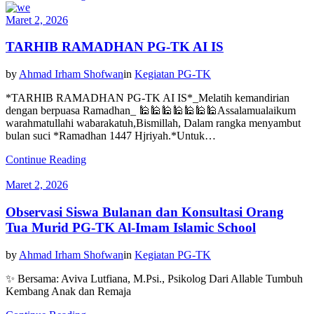
Maret 2, 2026
TARHIB RAMADHAN PG-TK AI IS
by
Ahmad Irham Shofwan
in
Kegiatan PG-TK
*TARHIB RAMADHAN PG-TK AI IS*_Melatih kemandirian
dengan berpuasa Ramadhan_ 🕌🕌🕌🕌🕌🕌🕌Assalamualaikum
warahmatullahi wabarakatuh,Bismillah, Dalam rangka menyambut
bulan suci *Ramadhan 1447 Hjriyah.*Untuk…
Continue Reading
Maret 2, 2026
Observasi Siswa Bulanan dan Konsultasi Orang
Tua Murid PG-TK Al-Imam Islamic School
by
Ahmad Irham Shofwan
in
Kegiatan PG-TK
✨ Bersama: Aviva Lutfiana, M.Psi., Psikolog Dari Allable Tumbuh
Kembang Anak dan Remaja