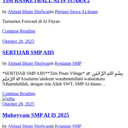
TIM BASKETBALL AI IS JUARA 2
by
Ahmad Irham Shofwan
in
Prestasi Siswa Al-Imam
Turnamen Forward di Al Fityan
Continue Reading
Oktober 28, 2025
SERTIJAB SMP AIIS
by
Ahmad Irham Shofwan
in
Kegiatan SMP
*SERTIJAB SMP AIIS**Tiris Pisan Village* 🌿 بِسْمِ اللهِ الرَّحْمٰنِ
الرَّحِيْمِ 🌿Assalamu’alaikum warahmatullahi wabarakatu
Alhamdulillah, dengan izin Allah SWT, SMP Al-Imam…
Continue Reading
Oktober 28, 2025
Muhoyyam SMP AI IS 2025
by
Ahmad Irham Shofwan
in
Kegiatan SMP